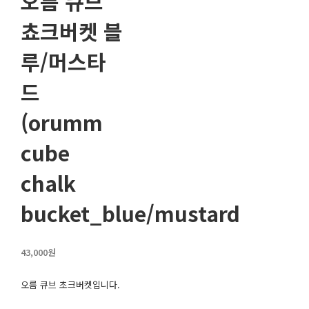
오름 큐브
쵸크버켓 블
루/머스타
드
(orumm
cube
chalk
bucket_blue/mustard
43,000원
오름 큐브 초크버켓입니다.