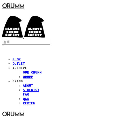
ORUMM
SHOP
OUTLET
ARCHIVE
OUR ORUMM
ORUMM
BRAND
ABOUT
STOCKIST
FAQ
Q&A
REVIEW
ORUMM