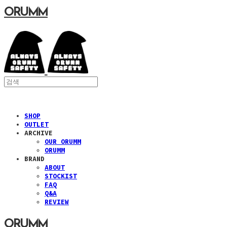
ORUMM
SHOP
OUTLET
ARCHIVE
OUR ORUMM
ORUMM
BRAND
ABOUT
STOCKIST
FAQ
Q&A
REVIEW
ORUMM