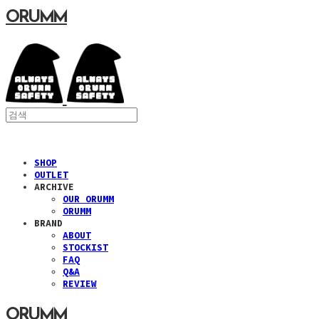
ORUMM
SHOP
OUTLET
ARCHIVE
OUR ORUMM
ORUMM
BRAND
ABOUT
STOCKIST
FAQ
Q&A
REVIEW
ORUMM