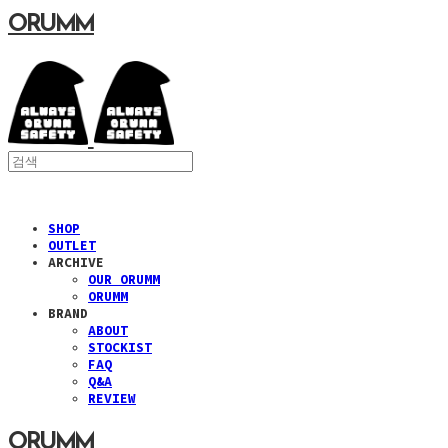
ORUMM
SHOP
OUTLET
ARCHIVE
OUR ORUMM
ORUMM
BRAND
ABOUT
STOCKIST
FAQ
Q&A
REVIEW
ORUMM