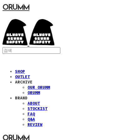
ORUMM
SHOP
OUTLET
ARCHIVE
OUR ORUMM
ORUMM
BRAND
ABOUT
STOCKIST
FAQ
Q&A
REVIEW
ORUMM