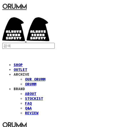
ORUMM
SHOP
OUTLET
ARCHIVE
OUR ORUMM
ORUMM
BRAND
ABOUT
STOCKIST
FAQ
Q&A
REVIEW
ORUMM