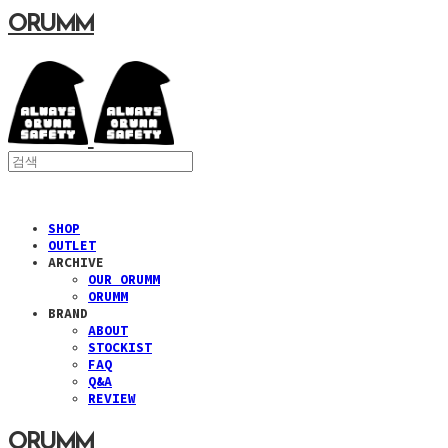
ORUMM
SHOP
OUTLET
ARCHIVE
OUR ORUMM
ORUMM
BRAND
ABOUT
STOCKIST
FAQ
Q&A
REVIEW
ORUMM