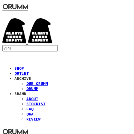
ORUMM
SHOP
OUTLET
ARCHIVE
OUR ORUMM
ORUMM
BRAND
ABOUT
STOCKIST
FAQ
Q&A
REVIEW
ORUMM