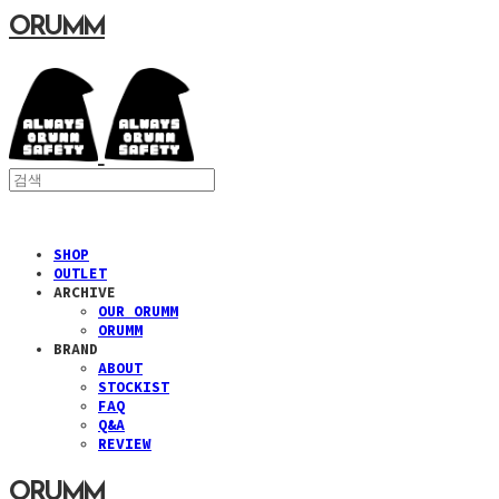
ORUMM
SHOP
OUTLET
ARCHIVE
OUR ORUMM
ORUMM
BRAND
ABOUT
STOCKIST
FAQ
Q&A
REVIEW
ORUMM