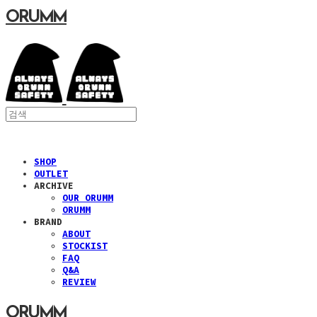
ORUMM
SHOP
OUTLET
ARCHIVE
OUR ORUMM
ORUMM
BRAND
ABOUT
STOCKIST
FAQ
Q&A
REVIEW
ORUMM