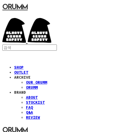
ORUMM
SHOP
OUTLET
ARCHIVE
OUR ORUMM
ORUMM
BRAND
ABOUT
STOCKIST
FAQ
Q&A
REVIEW
ORUMM