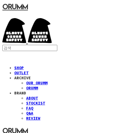
ORUMM
SHOP
OUTLET
ARCHIVE
OUR ORUMM
ORUMM
BRAND
ABOUT
STOCKIST
FAQ
Q&A
REVIEW
ORUMM