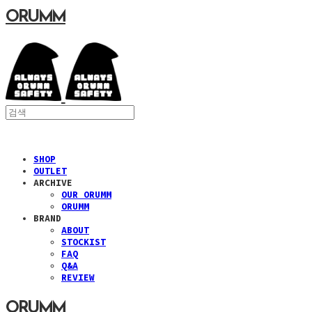
ORUMM
SHOP
OUTLET
ARCHIVE
OUR ORUMM
ORUMM
BRAND
ABOUT
STOCKIST
FAQ
Q&A
REVIEW
ORUMM